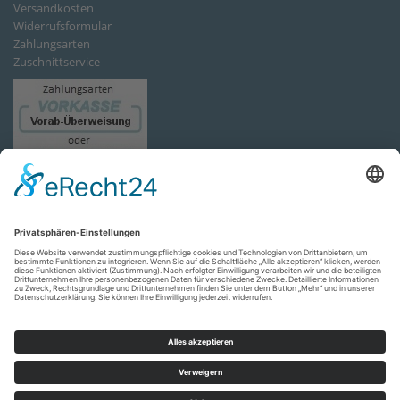
Versandkosten
Widerrufsformular
Zahlungsarten
Zuschnittservice
Copyright 2026 Kunststoffhandel Paruschke - Kunststoffe für Dach +
Wand - KDW
AGB
Impressum
Versandkosten
Widerrufsrecht
Datenschutz
Versandkosten
Kontakt
(
0,00
€)
Account