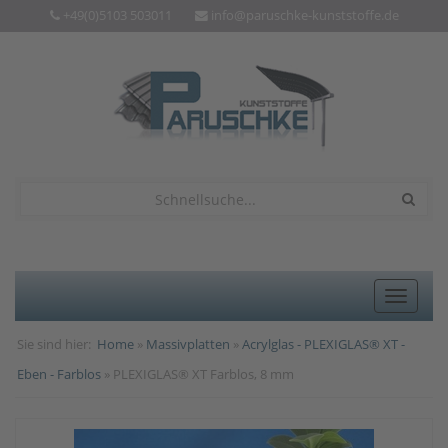
+49(0)5103 503011
info@paruschke-kunststoffe.de
Toggle
navigat
Sie sind hier:
Home
»
Massivplatten
»
Acrylglas - PLEXIGLAS® XT -
Eben - Farblos
» PLEXIGLAS® XT Farblos, 8 mm