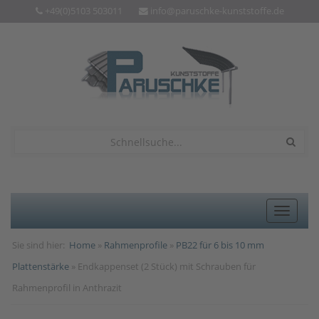
+49(0)5103 503011
info@paruschke-kunststoffe.de
Toggle
navigat
Sie sind hier:
Home
»
Rahmenprofile
»
PB22 für 6 bis 10 mm
Plattenstärke
» Endkappenset (2 Stück) mit Schrauben für
Rahmenprofil in Anthrazit