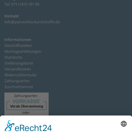
Tel. 0711/410 191 90
Kontakt
info@paruschke-kunststoffe.de
Informationen
Geschäftszeiten
Montageanleitungen
Standorte
Stellenangebote
Versandkosten
Widerrufsformular
Zahlungsarten
Zuschnittservice