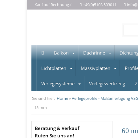
Kauf auf Rechnung✓
+49(0)5103 503011
info@
Balkon
Dachrinne
Dichtun
Lichtplatten
Massivplatten
Profil
Verlegesysteme
Verlegewerkzeug
Z
Sie sind hier:
Home
»
Verlegeprofile - Maßanfertigung VSG-
- 15 mm
Beratung & Verkauf
60 mm
Rufen Sie uns an!