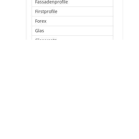
Fassadenprofile
Firstprofile
Forex
Glas
Glasersatz
HPL - Schichtstoffplatten
Kömatex
Kömacel
Lichtbahnen von der Rolle
Lichtpaneele
Lichtplatten
Massivplatten
Profile - Aluminium
Profile - Kunststoff
Rahmenprofile