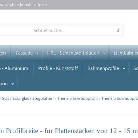
paruschke-kunststoffe.de
gen
Fassade
HPL - Schichtstoffplatten
Lichtbahne
e - Aluminium
Profile - Kunststoff
Rahmenprofile
S
aun
Glas / Solarglas / Stegplatten
»
Thermo Schraubprofil
»
Thermo Schraubpro
 Profilbreite - für Plattenstärken von 12 - 15 