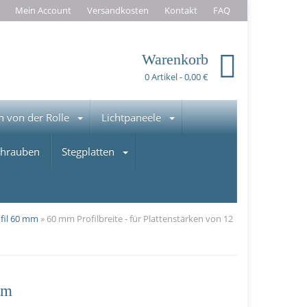
Mein Account
Versandkosten
Kontakt
FAQ
Warenkorb
0
Artikel -
0,00
€
n von der Rolle
Lichtpaneele
chrauben
Stegplatten
fil 60 mm
» 60 mm Profilbreite - für Plattenstärken von 12
mm