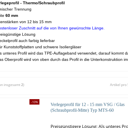
legeprofil - Thermo/Schraubp
rofil
rmischer Trennung
eite
60 mm
tenstärken von 12 bis 15 mm
stenloser Zuschnitt auf die von Ihnen gewünschte Länge.
reisgünstige Lösung
ckelprofil auch farbig lieferbar
r Kunststoffplatten und schwere Isoliergläser
s unteres Profil wird das TPE-Auflageband verwendet, darauf kommt das
s Oberprofil wird von oben durch das Profil in die Unterkonstruktion 
on insgesamt
2
)
Artikel pro 
-10%
Verlegeprofil für 12 - 15 mm VSG / Glas
(Schraubprofil-Mitte) Typ MTS-60
Preisgünstigere Lösung: Als unteres Prof