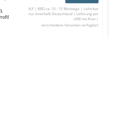
VLF | BRD ca. 10 - 15 Werktage | Lieferbar
).
nur innerhalb Deutschland | Lieferung per
rofil
LKW mit Kran |
verschiedene Varianten verfügbar!
26,80 €
ab
alter Preis: ab 29,78 €
inkl. 19% MwSt.
il,
Zum Produkt
zzgl.
Versandkosten
VLF | BRD ca. 10 - 15 Werktage | Lieferbar
).
nur innerhalb Deutschland | Lieferung per
rofil
LKW mit Kran |
verschiedene Varianten verfügbar!