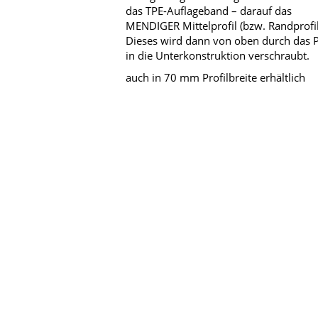
das TPE-Auflageband – darauf das
MENDIGER Mittelprofil (bzw. Randprofil
Dieses wird dann von oben durch das P
in die Unterkonstruktion verschraubt.
auch in 70 mm Profilbreite erhältlich
-10%
Verlegeprofil für 12 - 15 mm VSG / Glas
(Schraubprofil-Rand) Typ MTS-60
Preisgünstigere Lösung: Als unteres Prof
das TPE-Auflageband – darauf das
MENDIGER Mittelprofil (bzw. Randprofil
Dieses wird dann von oben durch das P
in die Unterkonstruktion verschraubt.
auch in 70 mm Profilbreite erhältlich