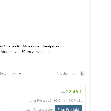
 Oberprofil. (Mittel- oder Randprofil)
im Abstand von 30 cm verschraubt.
Seite:
Ansicht:
22,46 €
ab
alter Preis: ab 24,95 €
inkl. 19% MwSt.
il,
Zum Produkt
zzgl.
Versandkosten