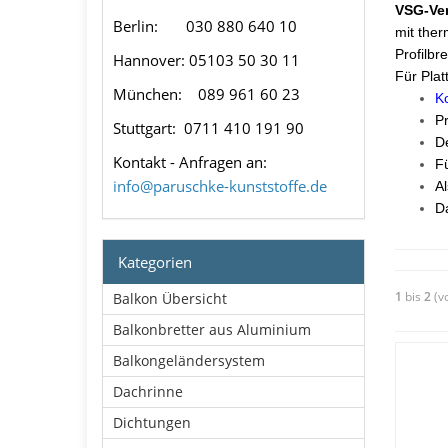
VSG-Ver
Berlin: 030 880 640 10
mit the
Profilbr
Hannover: 05103 50 30 11
Für Plat
München: 089 961 60 23
Ko
P
Stuttgart: 0711 410 191 90
De
Kontakt
- Anfragen an:
Fü
info@paruschke-kunststoffe.de
Al
Da
Kategorien
1
bis
2
(v
Balkon Übersicht
Balkonbretter aus Aluminium
Balkongeländersystem
Dachrinne
Dichtungen