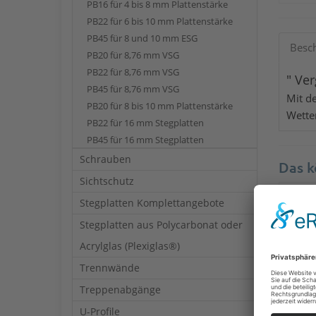
PB16 für 4 bis 8 mm Plattenstärke
PB22 für 6 bis 10 mm Plattenstärke
PB45 für 8 und 10 mm ESG
Besc
PB20 für 8,76 mm VSG
PB22 für 8,76 mm VSG
" Ve
PB45 für 8,76 mm VSG
Mit d
PB20 für 8 bis 10 mm Plattenstärke
Wetter
PB22 für 16 mm Stegplatten
PB45 für 16 mm Stegplatten
Schrauben
Das k
Sichtschutz
Stegplatten Komplettangebote
Stegplatten aus Polycarbonat oder
Acrylglas (Plexiglas®)
Trennwände
Treppenabgänge
U-Profile