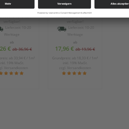
reitkammer-
Fachwerk-Stegplatte
lstegplatte K32 |
K12 | 16 mm - Opal-
m Farblos | aus
Weiß | aus
chiedene Varianten
verschiedene Varianten
carbonat | SCO |
Polycarbonat | SCO |
verfügbar!
verfügbar!
Lieferzeit: 10-20
Lieferzeit: 10-20
Werktage
Werktage
ab
ab
,26 €
17,96 €
ab 36,96 €
ab 19,96 €
reis: ab 33,94 € / 1m²
Grundpreis: ab 18,33 € / 1m²
inkl. 19% MwSt.
inkl. 19% MwSt.
gl.
Versandkosten
zzgl.
Versandkosten