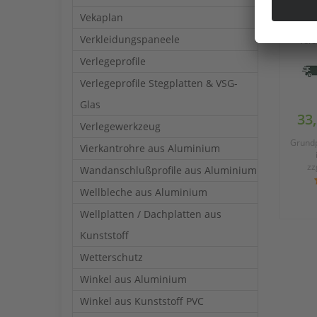
B
Vekaplan
Doppe
16m
Verkleidungspaneele
vers
Poly
Verlegeprofile
Verlegeprofile Stegplatten & VSG-
Glas
33
Verlegewerkzeug
Grundp
Vierkantrohre aus Aluminium
zz
Wandanschlußprofile aus Aluminium
Wellbleche aus Aluminium
Wellplatten / Dachplatten aus
Kunststoff
Wetterschutz
Winkel aus Aluminium
Winkel aus Kunststoff PVC