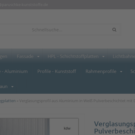
@paruschke-kunststoffe.de
ngen
Fassade
HPL - Schichtstoffplatten
Lichtbahne
e - Aluminium
Profile - Kunststoff
Rahmenprofile
S
aun
egplatten
» Verglasungsprofil aus Aluminium in Weiß Pulverbeschichtet mit 
Verglasungsp
Pulverbeschi