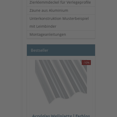
Zierklemmdeckel für Verlegeprofile
Zäune aus Aluminium
Unterkonstruktion Musterbeispiel
mit Leimbinder
Montageanleitungen
Bestseller
-10%
Acrylglas Wellplatte | Farblos
Profilfüller in Wei